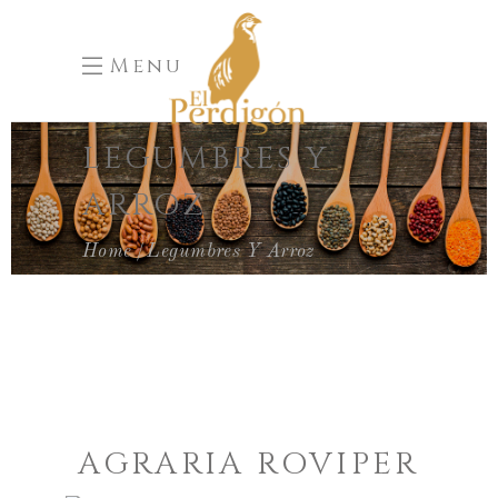
GRATIS-POKER.
Menu
Cosmopol Casino Codigo Promocional Y Bonus Code 2025
: No
puedes comprar rondas de bonificación.
LEGUMBRES Y
Reglamento De Casinos Y Tragamonedas
- Así que relájate,
ARROZ
relájate y gira los carretes.
Juegos Azar Gratis
: Por otro lado, la cantidad de dinero del bono de
Home
Legumbres Y Arroz
la oferta de bienvenida de Casinoland Casino es, en pocas palabras,
excepcional.
JUEGO DE CASINO
TRAGAMONEDAS MAS
NUEVAS.
AGRARIA ROVIPER
Instrucciones Bingo