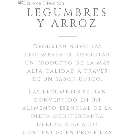
LEGUMBRES
Empieza a jugar hoy y descúbrelo.
Y ARROZ
Ruleta Juegos Juegos
Dreamland se inauguró en 1935 como cine y su diseño era único.
Degustar nuestras
Así que pise con cuidado, pero sea firme en su postura cuando
legumbres es disfrutar
intente recuperar el dinero.
un producto de la más
JUGADORES
alta calidad a través
de un sabor único.
PROFESIONALES DE
Las legumbres se han
CASINOS.
convertido en un
alimento esencial de la
Casino Santa Fe Online
dieta mediterránea
Esa información está actualizada a partir de 2026.
debido a su alto
Eu Casino Codigo Promocional Y Bonus Code 2025
contenido en proteínas