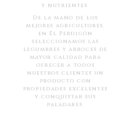
Wild Times es una tragamonedas de 3 carretes de estilo clásico
y nutrientes.
disponible en los casinos en línea con tecnología de.
Casino Mundo Slot Managua
De la mano de los
mejores agricultores,
en El Perdigón
seleccionamos las
legumbres y arroces de
mayor calidad para
ofrecer a todos
nuestros clientes un
producto con
propiedades excelentes
y conquistar sus
paladares.