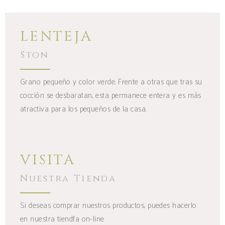
COMPRAR
COMPRAR
LENTEJA
Ston
Grano pequeño y color verde. Frente a otras que tras su
cocción se desbaratan, esta permanece entera y es más
atractiva para los pequeños de la casa.
VISITA
Nuestra Tienda
Si deseas comprar nuestros productos, puedes hacerlo
en nuestra tiendfa on-line