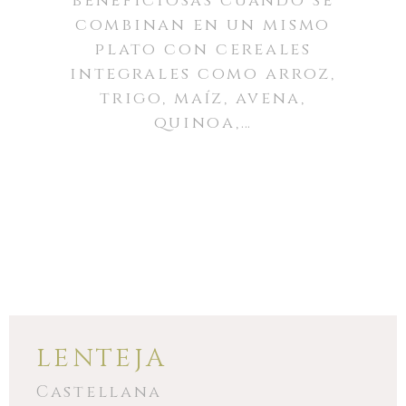
beneficiosas cuando se
El 0 En La Ruleta
combinan en un mismo
Es una tragamonedas bastante sencilla en la que hay muchas
plato con cereales
rondas de bonificación aleatorias y de combinaciones ganadoras
integrales como arroz,
interesantes (que se analizan a continuación).
trigo, maíz, avena,
Como Jugar Al Fresh Casino
quinoa,…
Sus sistemas proporcionan productos de seguimiento para
establecimientos de juego y hoteles, incluidos los sistemas TITO
(ticket in, ticket out), que se utilizan para ordenar comidas, pagos y
recompensas de lealtad.
Benalmadena Casino Bono Sin Depósito 50 Giros Gratis 2025
COMPRAR
LENTEJA
Castellana