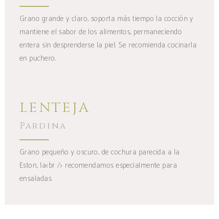
Grano grande y claro, soporta más tiempo la cocción y
mantiene el sabor de los alimentos, permaneciendo
entera sin desprenderse la piel. Se recomienda cocinarla
en puchero.
LENTEJA
Pardina
Grano pequeño y oscuro, de cochura parecida a la
Eston, la<br /> recomendamos especialmente para
ensaladas.