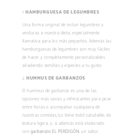
Juega Gratis A Double Play Superbet En Modo Demo
HAMBURGUESA DE LEGUMBRES
Su acceso es sencillo, cualquiera puede pues son omnipresentes a la
distancia de un clic en la Play o App Store, que desde hace tiempo se
Una forma original de incluir legumbres y
han entregado a los juegos de azar..
verduras a nuestra dieta, especialmente
Ruleta Del 1 Al 10000
llamativa para los más pequeños. Además las
hamburguesas de legumbres son muy fáciles
de hacer y completamente personalizables
añadiendo semillas y especies a tu gusto.
HUMMUS DE GARBANZOS
El hummus de garbanzo es una de las
opciones más sanas y refrescantes para picar
entre horas o acompañar cualquiera de
nuestras comidas. ¡Lo tiene todo! saludable, de
textura ligera, y, si además está elaborado
con
garbanzos EL PERDIGÓN
, un sabor