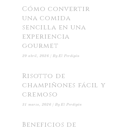
Cómo convertir
una comida
sencilla en una
experiencia
gourmet
29 abril, 2026
By
El Perdigón
Risotto de
champiñones fácil y
cremoso
31 marzo, 2026
By
El Perdigón
Beneficios de