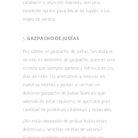
calabacín y atún, etc. Además, son una
excelente opción para llevar en tupper a tus
viajes de verano.
GAZPACHO DE JUDÍAS
Por último, el gazpacho de judías. Sin duda el
verano es sinónimo de gazpacho, pues es una
comida que siempre apetece y refresca en los
días de calor. Os animamos a innovar en
vuestras recetas y probar a cocinar un
delicioso gazpacho de judías blancas, que
además de estar riquísimo, te aportará gran
cantidad de proteínas, vitaminas y minerales.
¿No estás deseando de probar todas estas
deliciosas y sencillas recetas de verano?
Si te has quedado con ganas de más, en