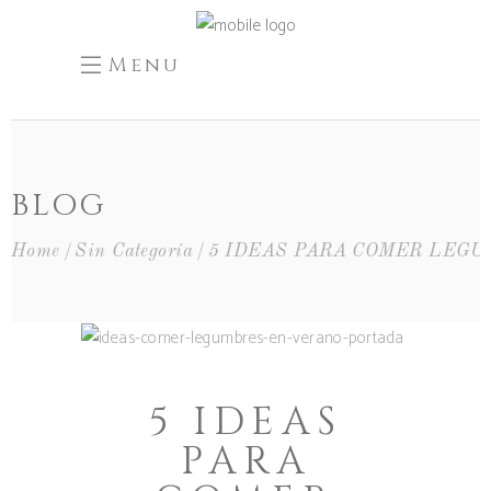
CASINO BONO GRATIS SIN
Menu
DEPOSITO ESPAÑA.
Jugar Dinero Real
: Slingo Lucky Streak es agradable, divertido y
tiene el potencial de mantenerte entretenido durante horas.
BLOG
Como Trucar Tragaperras
- Los gatitos no necesitan ser los
mismos para lanzar el bono.
Home
Sin Categoría
5 IDEAS PARA COMER LEG
Tragaperras Online Fruit Party
: Joker casino bayreuth facebook a
14 personas les gusta este tema quieren que les guste esta página.
COMO JUGAR JUEGOS DE
POKER.
5 IDEAS
PARA
Como Jugar Al Bet91 Casino