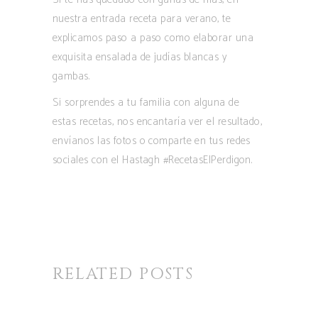
nuestra entrada receta para verano, te
explicamos paso a paso como elaborar una
exquisita ensalada de judías blancas y
gambas.
Si sorprendes a tu familia con alguna de
estas recetas, nos encantaría ver el resultado,
envíanos las fotos o comparte en tus redes
sociales con el Hastagh #RecetasElPerdigon.
RELATED POSTS