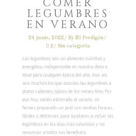
COMER
Apollo God of the Sun 10 es un juego bastante agradable de
LEGUMBRES
Greentube, que incorpora un tema base satisfactorio y excelentes
gráficos.
EN VERANO
Simulador De Ruleta Para Jugar
24 junio, 2022
By
El Perdigón
Miles de personas disfrutan de su experiencia de juego, incluido el
2
Sin categoría
anticipo de las enormes ganancias y las luces intermitentes.
Las legumbres son un alimento nutritivo y
En opinión de nuestros expertos, hay dos estrategias principales que
energético, indispensable en nuestra dieta e
puede aplicar al jugar al blackjack en línea gratuito.
ideal para cualquier época del año. Aun así,
sois muchos los que asociáis las legumbres a
COMO GANAR EN LAS
platos calientes, típicos de los meses fríos. Por
TRAGAPERRAS.
eso hoy, recién estrenado el verano, os
hemos preparado un post con recetas frescas,
fáciles y deliciosas, para ayudaros a incluir las
Cripto Casino Sin Registro Inicial
legumbres en los días más calurosos y no
Nuestra completa lista de terminología de póquer te ayudará a
renunciar a todos sus beneficios.
entender tu jerga.