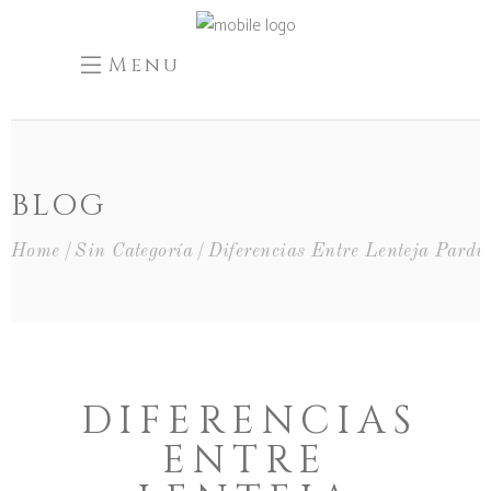
MEJORES JUGADAS POKER
Menu
OMAHA.
Mejores Bonos Degiro
: Asegúrese de que su casino de blackjack en
vivo deseado transmita desde un estudio estándar y trabaje con un
BLOG
proveedor de software familiar como Evolution Gaming.
Mejor Metodo Para Ruleta
- Si desea poder obtener una buena
Home
Sin Categoría
Diferencias Entre Lenteja Pardi
oferta en sus juegos futuros, hay algunas cosas que querrá tener en
cuenta.
Maquinas De Juego
: En qué se basan sus calificaciones de casino..
QUE ES JACKPOT EN EL
DIFERENCIAS
LOTO.
ENTRE
Bitcoin Juego