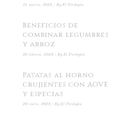
31 marzo, 2026
By
El Perdigón
Beneficios de
combinar legumbres
y arroz
26 febrero, 2026
By
El Perdigón
Patatas al horno
crujientes con AOVE
y especias
29 enero, 2026
By
El Perdigón