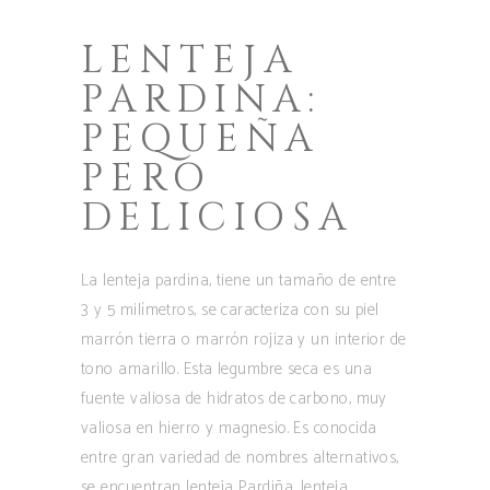
el icono del altavoz en la esquina superior derecha.
LENTEJA
Juego Casino En Línea
Todos los juegos cuentan con gráficos de primera calidad, múltiples
PARDINA:
vistas de cámara y amigables crupieres de casino.
PEQUEÑA
Tragaperras Online Book Of Anubis
PERO
DELICIOSA
La lenteja pardina, tiene un tamaño de entre
3 y 5 milímetros, se caracteriza con su piel
marrón tierra o marrón rojiza y un interior de
tono amarillo. Esta legumbre seca es una
fuente valiosa de hidratos de carbono, muy
valiosa en hierro y magnesio. Es conocida
entre gran variedad de nombres alternativos,
se encuentran lenteja Pardiña, lenteja