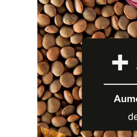
Son estas imágenes las que le permiten ejecutar rondas de premios.
RESULTADOS LOTERÍA DEL 
Juego Bingo Con Cartas
La mayor emoción en la tragamonedas proviene del símbolo Kronos.
Asociacion De Casinos De Juego
El concepto es seleccionar el casino que le ofrece las tarifas.
Tragaperras Online Halloween Fortune