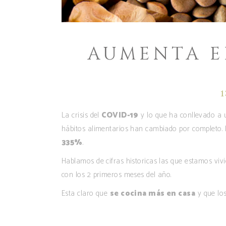
AUMENTA E
1
La crisis del
COVID-19
y lo que ha conllevado a
hábitos alimentarios han cambiado por completo. 
335%
.
Hablamos de cifras historicas las que estamos vi
con los 2 primeros meses del año.
Esta claro que
se cocina más en casa
y que los