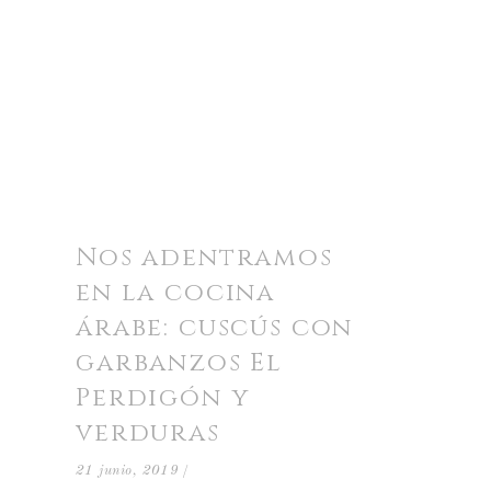
Nos adentramos
en la cocina
árabe: cuscús con
garbanzos El
Perdigón y
verduras
21 junio, 2019