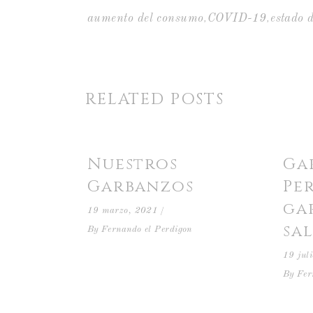
,
,
aumento del consumo
COVID-19
estado 
RELATED POSTS
Nuestros
Ga
Garbanzos
Pe
ga
19 marzo, 2021
sal
By
Fernando el Perdigon
19 jul
By
Fer