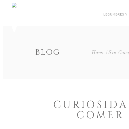
COMPRAR DÉCIMO LOTERÍ
LEGUMBRES Y
American Express Casino Codigo Promocional Y Bonus Code
: Los 
casinos en línea y las aplicaciones móviles.
Jugar Sun Of Egypt 3 Gratis
- Los excelentes gráficos y los colori
BLOG
Reloj Ruleta Funcional
: También tiene muchas ventajas para ofrece
Home
Sin Cate
ESTRATEGIAS EN EL POKE
Jugar Sun Of Egypt 3 Gratis
Además de brindar excelentes servicios, en su mayoría lo han hech
CURIOSIDA
El Mejor Casino De Europa
COMER 
Ha estado en línea durante más de una década.