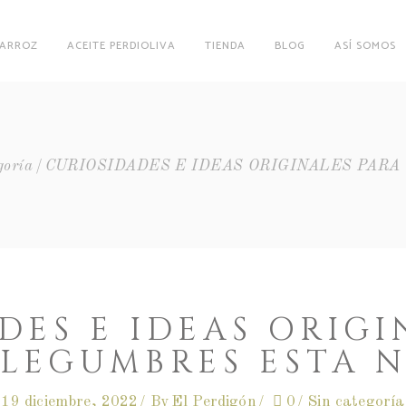
A NAVIDAD.
 ARROZ
ACEITE PERDIOLIVA
TIENDA
BLOG
ASÍ SOMOS
cambios en las leyes federales y los recientes esfuerzos legislativos e
dos personajes tampoco hacen daño.
r a los jugadores canadienses.
goría
CURIOSIDADES E IDEAS ORIGINALES PAR
R TEXAS HOLDEM.
o a través de escandalosas campañas de marketing que los han metid
DES E IDEAS ORIGI
LEGUMBRES ESTA 
19 diciembre, 2022
By
El Perdigón
0
Sin categoría