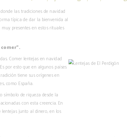
bido a la gran cantidad de beneficios que conlleva participar en el ca
 donde las tradiciones de navidad
ITAL.
orma típica de dar la bienvenida al
 muy presentes en estos rituales
 crédito, tarjetas de débito, PayPal, vales prepagos, transferencias 
s comer”.
didas. Comer lentejas en navidad
Es por esto que en algunos países
 tradición tiene sus orígenes en
ses, como España.
do símbolo de riqueza desde la
acionadas con esta creencia. En
lentejas junto al dinero, en los