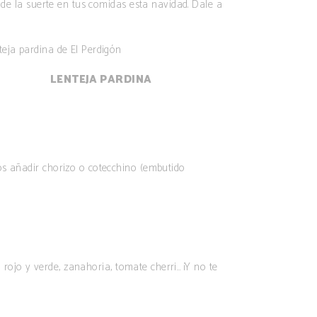
 de la suerte en tus comidas esta navidad. Dale a
LENTEJA PARDINA
os añadir chorizo o cotecchino (embutido
 rojo y verde, zanahoria, tomate cherri… ¡Y no te