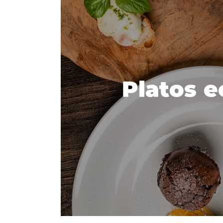
GANADORES JACKPOT.
Cripto Casino Sin Depósito
Esto te permite tener una oportunidad efectiva de respaldar al jugado
Jugar Juegos En Un Casino Con Btc
Incluyen mejoras de símbolos, comodines adicionales, eliminación de 
Casino Tragamonedas Online