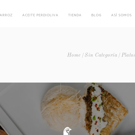
GO EXITOSO.
 ARROZ
ACEITE PERDIOLIVA
TIENDA
BLOG
ASÍ SOMOS
máximas oscilan entre 200 y 500 dólares, y las apuestas mínimas cambi
formación, se puede restaurar después de hacer clic en el botón Olvidé
deportes de fantasía o simplemente sienta curiosidad por los detalles
Home
Sin Categoría
Plato