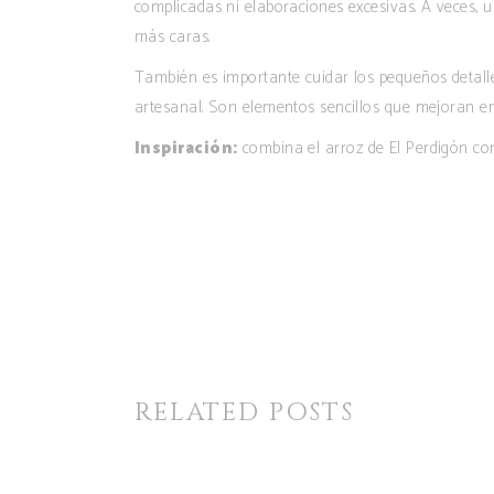
complicadas ni elaboraciones excesivas. A veces,
más caras.
También es importante cuidar los pequeños detalles:
artesanal. Son elementos sencillos que mejoran e
Inspiración:
combina el arroz de El Perdigón co
RELATED POSTS