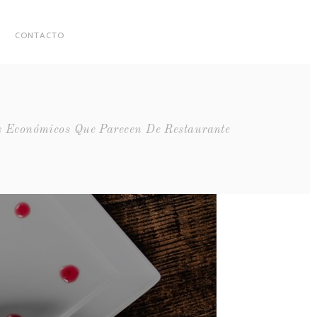
CONTACTO
an de 10 centavos a un dólar.
 mi contraseña.
, hay bastantes preguntas que puede tener sobre el juego.
s Económicos Que Parecen De Restaurante