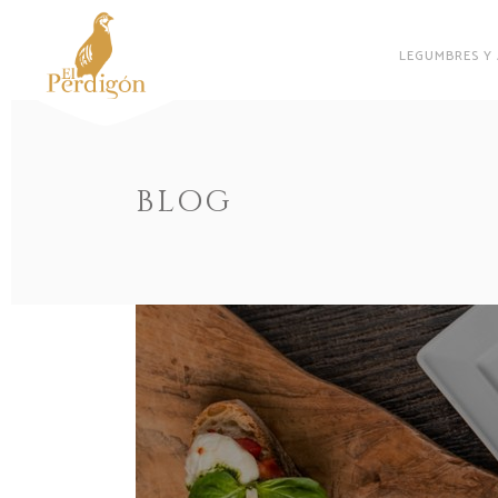
COMO ORGANIZAR UN BIN
LEGUMBRES Y
Tragaperras Online Dragon S Luck
: Por lo general, las apuestas 
Casino Torrequebrada Torneos
- Si el cliente ha olvidado esta in
Casinos En Lagos De Moreno Jalisco
: Ya sea que sea nuevo en los 
BLOG
PAR EN BLACKJACK.
Juego De Mesa Cartas Salvajes
Esto también significa que puedes apostar desde 2 barras diferentes.
Como Jugar Al Gate777 Casino
Seguro que hay formas inteligentes de jugar a las tragamonedas.
Incluso puede enviar correo postal.