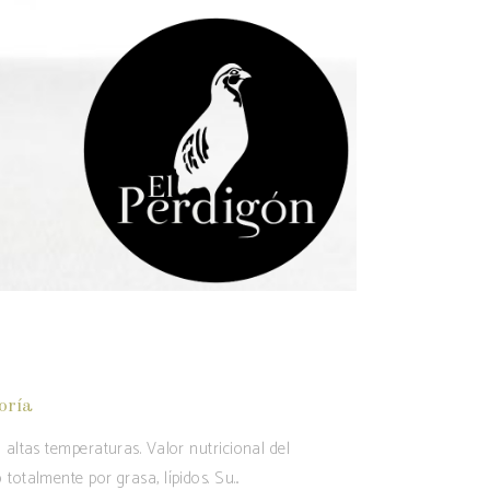
oría
 altas temperaturas. Valor nutricional del
 totalmente por grasa, lípidos. Su