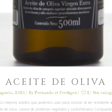
ACEITE DE OLIVA
agosto, 2021
By
Fernando el Perdigon
2
Sin categ
 los mejores aceites, que podemos usar para cocinar al ser resistente a
eite de oliva carece de proteínas vegetales y carbohidratos. Compuesto