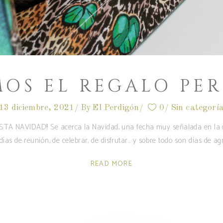
OS EL REGALO PE
13 diciembre, 2021
By
El Perdigón
0
Sin categorí
 NAVIDAD!! Se acerca la Navidad, una fecha muy señalada en la q
días de reunión, de celebrar, de disfrutar… y sobre todo son días de ag
READ MORE