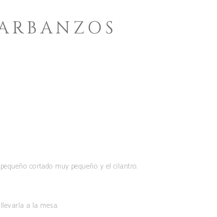
GARBANZOS
e pequeño cortado muy pequeño y el cilantro.
llevarla a la mesa.