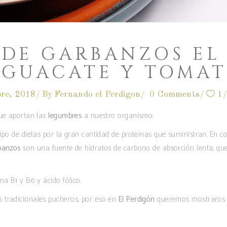
DE GARBANZOS EL
AGUACATE Y TOMAT
bre, 2018
By
Fernando el Perdigon
0 Comments
1
que aportan las
legumbres
a nuestro organismo.
ipo de dietas por la gran cantidad de proteínas que suministran. En co
banzos
son una fuente de hidratos de carbono de absorción lenta, que 
na B1 y B6 y ácido fólico.
 tradicionales pucheros, por eso en
El Perdigón
queremos mostraros ot