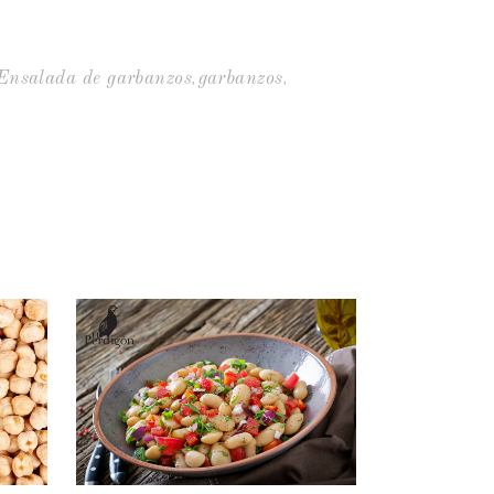
,
,
Ensalada de garbanzos
garbanzos