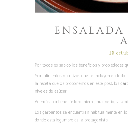
ENSALADA 
15 octu
Por todos es sabido los beneficios y propiedades 
Son alimentos nutritivos que se incluyen en todo t
la receta que os proponemos en este post, los
gar
niveles de azúcar.
Además, contiene fósforo, hierro, magnesio, vitami
Los garbanzos se encuentran habitualmente en los
donde esta legumbre es la protagonista.