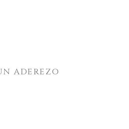
 UN ADEREZO