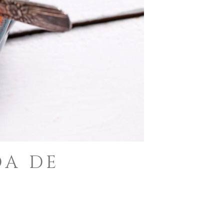
DA DE