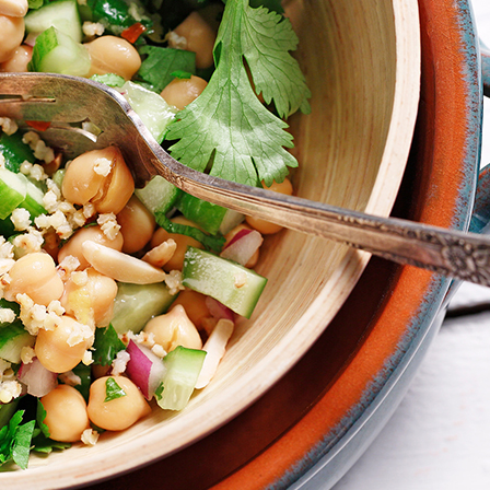
GENTINA.
mplia variedad de juegos que se pueden jugar en todos sus dispositi
a se puede activar, la animación también se puede desactivar.